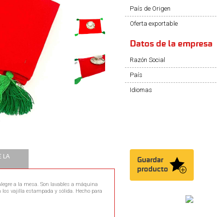
País de Origen
Oferta exportable
Datos de la empresa
Razón Social
País
Idiomas
 LA
Guardar
producto
y alegre a la mesa. Son lavables a máquina
os vajilla estampada y sólida. Hecho para