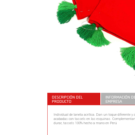
DESCRIPCIÓN DEL
INFORMACIÓN DE
PRODUCTO
EMPRESA
Individual de laneta acrílica. Dan un toque diferente 
acabadas con tassels en las esquinas. Complementan l
durar, tassels 100% hecho a mano en Perú