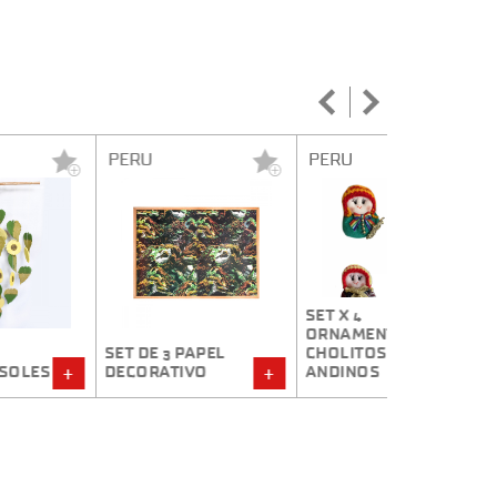
PERU
PERU
PERU
SET X 4
ORNAMENTOS
SET DE 3 PAPEL
CHOLITOS
HAND DYE 1
DECORATIVO
ANDINOS
MERINO WO