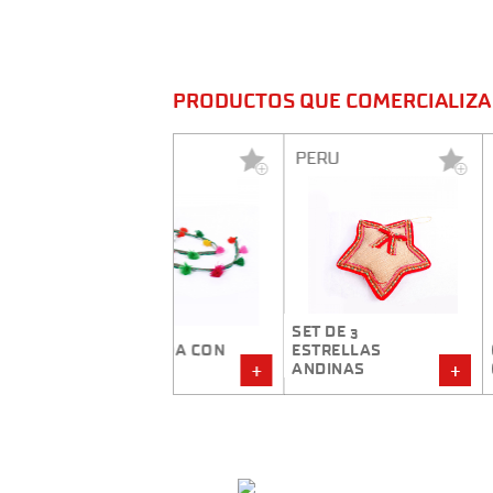
PRODUCTOS QUE COMERCIALIZA 
ERU
PERU
PERU
SET DE 3
UIRNALDA CON
ESTRELLAS
CONO POMPO
ASSELS
ANDINAS
CARAMELO