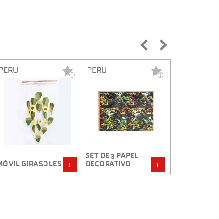
PERU
PERU
PERU
SET X 4
ORNAMENTOS
SET DE 3 PAPEL
CHOLITOS
HAND 
DECORATIVO
ANDINOS
MERIN