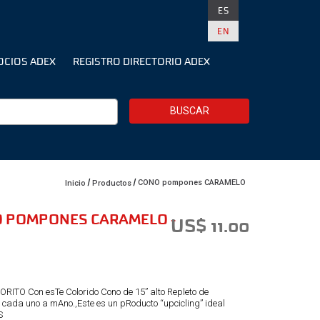
ES
EN
OCIOS ADEX
REGISTRO DIRECTORIO ADEX
BUSCAR
CONO pompones CARAMELO
Inicio
Productos
O POMPONES CARAMELO -
US$ 11.00
TO Con esTe Colorido Cono de 15” alto Repleto de
cada uno a mAno.,Este es un pRoducto “upcicling” ideal
S