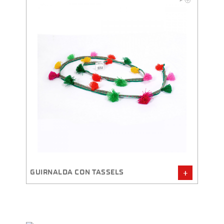
O
GUIRNALDA CON TASSELS
SET D