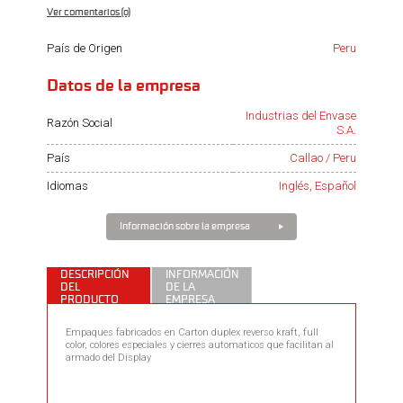
Ver comentarios (0)
País de Origen
Peru
Datos de la empresa
Industrias del Envase
Razón Social
S.A.
País
Callao / Peru
Idiomas
Inglés, Español
Información sobre la empresa
DESCRIPCIÓN
INFORMACIÓN
DEL
DE LA
PRODUCTO
EMPRESA
Empaques fabricados en Carton duplex reverso kraft, full
color, colores especiales y cierres automaticos que facilitan al
armado del Display