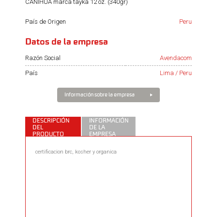
CAÑIHUA marca tayka 12 oz. (340gr)
País de Origen
Peru
Datos de la empresa
Razón Social
Avendacom
País
Lima / Peru
Información sobre la empresa
DESCRIPCIÓN
INFORMACIÓN
DEL
DE LA
PRODUCTO
EMPRESA
certificacion brc, kosher y organica