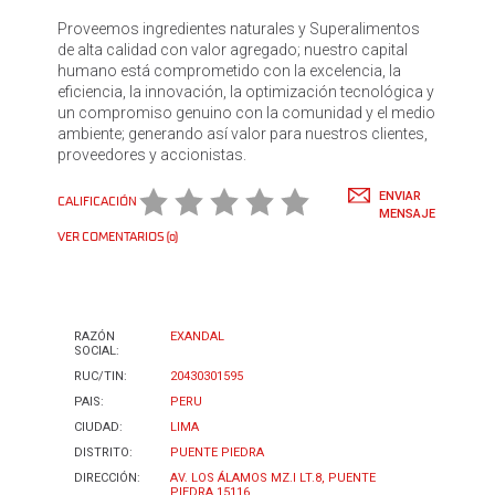
Proveemos ingredientes naturales y Superalimentos
de alta calidad con valor agregado; nuestro capital
humano está comprometido con la excelencia, la
eficiencia, la innovación, la optimización tecnológica y
un compromiso genuino con la comunidad y el medio
ambiente; generando así valor para nuestros clientes,
proveedores y accionistas.
ENVIAR
CALIFICACIÓN
MENSAJE
VER COMENTARIOS (0)
RAZÓN
EXANDAL
SOCIAL:
RUC/TIN:
20430301595
PAIS:
PERU
CIUDAD:
LIMA
DISTRITO:
PUENTE PIEDRA
DIRECCIÓN:
AV. LOS ÁLAMOS MZ.I LT.8, PUENTE
PIEDRA 15116