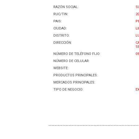
RAZÓN SOCIAL:
S
RUC/TIN:
2
PAIS:
P
CIUDAD:
L
DISTRITO:
L
DIRECCIÓN:
C
S
NÚMERO DE TELÉFONO FIJO:
0
NÚMERO DE CELULAR:
WEBSITE:
PRODUCTOS PRINCIPALES:
MERCADOS PRINCIPALES:
TIPO DE NEGOCIO:
E