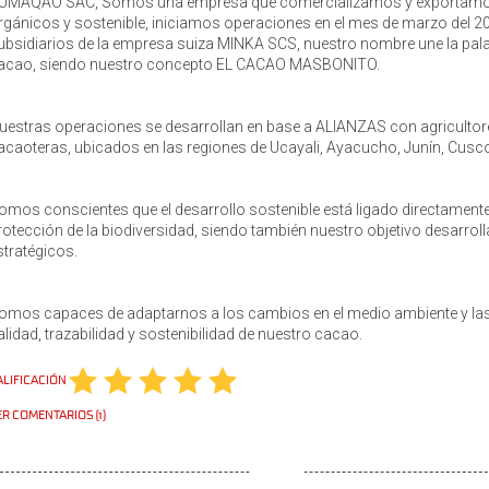
UMAQAO SAC, Somos una empresa que comercializamos y exportamos 
rgánicos y sostenible, iniciamos operaciones en el mes de marzo del 20
ubsidiarios de la empresa suiza MINKA SCS, nuestro nombre une la pal
acao, siendo nuestro concepto EL CACAO MASBONITO.
uestras operaciones se desarrollan en base a ALIANZAS con agricultore
acaoteras, ubicados en las regiones de Ucayali, Ayacucho, Junín, Cus
omos conscientes que el desarrollo sostenible está ligado directamente
rotección de la biodiversidad, siendo también nuestro objetivo desarroll
stratégicos.
omos capaces de adaptarnos a los cambios en el medio ambiente y las
alidad, trazabilidad y sostenibilidad de nuestro cacao.
ALIFICACIÓN
R COMENTARIOS (1)