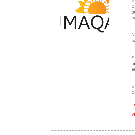
S
o
s
c
N
c
S
p
e
S
c
C
VE