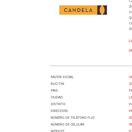
C
d
o
q
o
d
C
VE
RAZÓN SOCIAL:
C
RUC/TIN:
2
PAIS:
P
CIUDAD:
L
DISTRITO:
V
DIRECCIÓN:
P
NÚMERO DE TELÉFONO FIJO:
0
NÚMERO DE CELULAR:
9
WEBSITE:
H