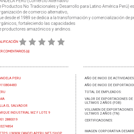
ANDELA PERÚ (Comercio Alternativo
e Productos No Tradicionales y Desarrollo para Latino América Perú) e
rganización de comercio alternativo,
ue desde el 1989 se dedica a la transformación y comercialización de 
rgánicos, fortaleciendo las capacidades
e productores amazónicos y andinos.
ALIFICACIÓN
R COMENTARIOS (0)
ANDELA PERU
AÑO DE INICIO DE ACTIVIDADES
0110804483
AÑO DE INICIO DE EXPORTACIO
ERU
TOTAL DE EMPLEADOS:
IMA
VALOR DE EXPORTACIONES DE
ULTIMOS 2 AÑOS (FOB):
ILLA EL SALVADOR
VOLUMEN DE EXPORTACIONES 
ARQUE INDUSTRIAL MZ F LOTE 9
ULTIMOS 2 AÑOS (TN):
051 2880019
CERTIFICACIONES:
83274854
IMAGEN CORPORATIVA DESARR
TTPS://WWW.CANDELAPERU.NET/SHOP