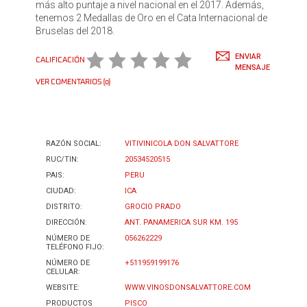
más alto puntaje a nivel nacional en el 2017. Además,
tenemos 2 Medallas de Oro en el Cata Internacional de
Bruselas del 2018.
ENVIAR
CALIFICACIÓN
MENSAJE
VER COMENTARIOS (0)
RAZÓN SOCIAL:
VITIVINICOLA DON SALVATTORE
RUC/TIN:
20534520515
PAIS:
PERU
CIUDAD:
ICA
DISTRITO:
GROCIO PRADO
DIRECCIÓN:
ANT. PANAMERICA SUR KM. 195
NÚMERO DE
056262229
TELÉFONO FIJO:
NÚMERO DE
+511959199176
CELULAR:
WEBSITE:
WWW.VINOSDONSALVATTORE.COM
PRODUCTOS
PISCO